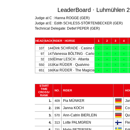
LeaderBoard · Luhmühlen 25
Judge at C : Hanna ROGGE (GER)
Judge at E : Edith SCHLESS-STÖRTENBECKER (GER)
Technical Delegate: Detlef PEPER (GER)
START
TIME
NO.
RIDER
HO
CROSS/
RANK
Pia MÜNKER
Ja
1.
409
Janna KOCH
Co
2.
196
Ann-Catrin BIERLEIN
Qu
3.
570
Lotte PALMGREN
Fl
4.
313
Malin PETERSEN
Ed
5.
711