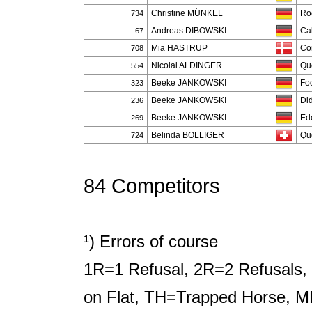
Christine MÜNKEL
Ro
734
Andreas DIBOWSKI
Ca
67
Mia HASTRUP
Co
708
Nicolai ALDINGER
Qu
554
Beeke JANKOWSKI
Foo
323
Beeke JANKOWSKI
Di
236
Beeke JANKOWSKI
Ed
269
Belinda BOLLIGER
Qu
724
84 Competitors
¹) Errors of course
1R=1 Refusal, 2R=2 Refusals, 
on Flat, TH=Trapped Horse, M