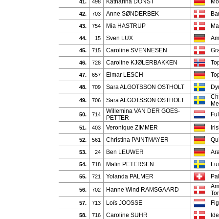
Katharina DONST
Mo
41.
498
Anne SØNDERBEK
Ba
42.
703
Mia HASTRUP
Ma
43.
754
Sven LUX
Am
44.
15
Caroline SVENNESEN
Gr
45.
715
Caroline KJØLERBAKKEN
To
46.
728
Elmar LESCH
Top
47.
657
Sara ALGOTSSON OSTHOLT
Dy
48.
709
Ch
Sara ALGOTSSON OSTHOLT
49.
706
Me
Willemina VAN DER GOES-
Fu
50.
714
PETTER
Veronique ZIMMER
Iri
51.
403
Christina PAINTMAYER
Qu
52.
561
Ben LEUWER
Ara
53.
24
Malin PETERSEN
Lu
54.
718
Yolanda PALMER
Pa
55.
721
Am
Hanne Wind RAMSGAARD
56.
702
Tor
Loïs JOOSSE
Fig
57.
713
Caroline SUHR
Id
58.
716