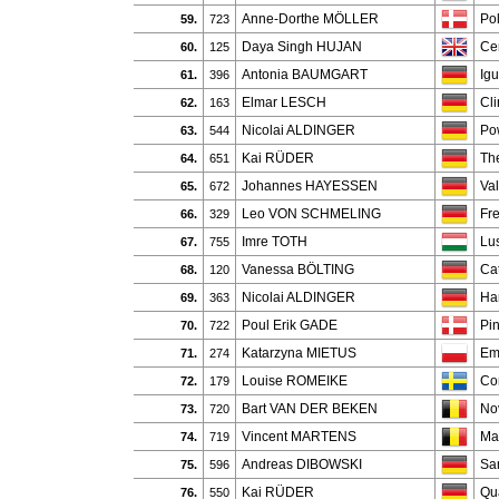
Anne-Dorthe MÖLLER
Po
59.
723
Daya Singh HUJAN
Ce
60.
125
Antonia BAUMGART
Ig
61.
396
Elmar LESCH
Cli
62.
163
Nicolai ALDINGER
Po
63.
544
Kai RÜDER
Th
64.
651
Johannes HAYESSEN
Val
65.
672
Leo VON SCHMELING
Fr
66.
329
Imre TOTH
Lu
67.
755
Vanessa BÖLTING
Ca
68.
120
Nicolai ALDINGER
Ha
69.
363
Poul Erik GADE
Pi
70.
722
Katarzyna MIETUS
Em
71.
274
Louise ROMEIKE
Co
72.
179
Bart VAN DER BEKEN
No
73.
720
Vincent MARTENS
Ma
74.
719
Andreas DIBOWSKI
Sa
75.
596
Kai RÜDER
Qu
76.
550