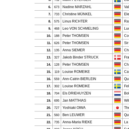
Nadine MARZAHL
Val
6.
673
Christine MÜNKEL
El
7.
733
Linus RICHTER
Ra
8.
575
Leo VON SCHMELING
Lu
9.
468
Peter THOMSEN
Co
10.
188
Peter THOMSEN
Si
11.
626
Anna SIEMER
Ch
12.
135
Jakob Binder STRUCK
Fr
13.
327
Peter THOMSEN
Ch
14.
128
Louise ROMEIKE
Ca
15.
119
Ann-Catrin BIERLEIN
Qu
16.
559
Louise ROMEIKE
Fel
17.
302
Els DRIEHUYZEN
Bol
18.
704
Jan MATTHIAS
Wi
19.
695
Yoshiaki OIWA
Th
20.
727
Ben LEUWER
Qu
21.
560
Anna-Maria RIEKE
La
22.
735