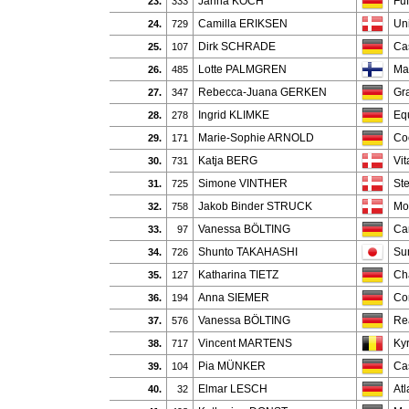
Janna KOCH
Fu
23.
333
Camilla ERIKSEN
Un
24.
729
Dirk SCHRADE
Ca
25.
107
Lotte PALMGREN
Ma
26.
485
Rebecca-Juana GERKEN
Gr
27.
347
Ingrid KLIMKE
Equ
28.
278
Marie-Sophie ARNOLD
Co
29.
171
Katja BERG
Vit
30.
731
Simone VINTHER
St
31.
725
Jakob Binder STRUCK
Mo
32.
758
Vanessa BÖLTING
Ca
33.
97
Shunto TAKAHASHI
Su
34.
726
Katharina TIETZ
Ch
35.
127
Anna SIEMER
Co
36.
194
Vanessa BÖLTING
Re
37.
576
Vincent MARTENS
Ky
38.
717
Pia MÜNKER
Ca
39.
104
Elmar LESCH
Atl
40.
32