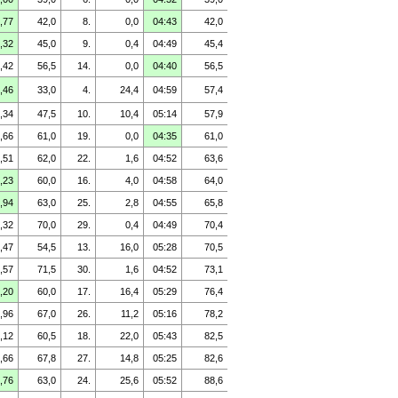
,77
42,0
8.
0,0
04:43
42,0
,32
45,0
9.
0,4
04:49
45,4
,42
56,5
14.
0,0
04:40
56,5
,46
33,0
4.
24,4
04:59
57,4
,34
47,5
10.
10,4
05:14
57,9
,66
61,0
19.
0,0
04:35
61,0
,51
62,0
22.
1,6
04:52
63,6
,23
60,0
16.
4,0
04:58
64,0
,94
63,0
25.
2,8
04:55
65,8
,32
70,0
29.
0,4
04:49
70,4
,47
54,5
13.
16,0
05:28
70,5
,57
71,5
30.
1,6
04:52
73,1
,20
60,0
17.
16,4
05:29
76,4
,96
67,0
26.
11,2
05:16
78,2
,12
60,5
18.
22,0
05:43
82,5
,66
67,8
27.
14,8
05:25
82,6
,76
63,0
24.
25,6
05:52
88,6