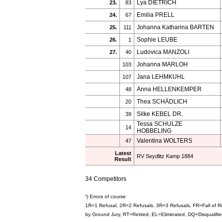
Lya DIETRICH
23.
83
Emilia PRELL
24.
67
Johanna Katharina BARTEN
25.
111
Sophie LEUBE
26.
1
Ludovica MANZOLI
27.
40
Johanna MARLOH
103
Jana LEHMKUHL
107
Anna HELLENKEMPER
48
Thea SCHÄDLICH
20
Silke KEBEL DR.
39
Tessa SCHULZE
14
HOBBELING
Valentina WOLTERS
47
Latest
RV Seydlitz Kamp 1884
Result
34 Competitors
¹) Errors of course
1R=1 Refusal, 2R=2 Refusals, 3R=3 Refusals, FR=Fall of 
by Ground Jury, RT=Retired, EL=Eliminated, DQ=Disquali