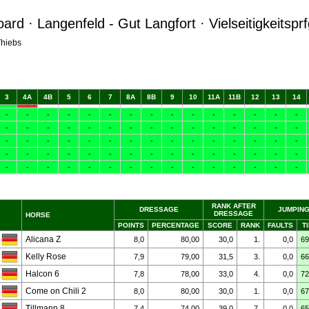
rd · Langenfeld - Gut Langfort · Vielseitigkeitspr
Thiebs
RANK AFTER
DRESSAGE
JUMPIN
DRESSAGE
HORSE
POINTS
PERCENTAGE
SCORE
RANK
FAULTS
T
Alicana Z
8,0
80,00
30,0
1.
0,0
69
Kelly Rose
7,9
79,00
31,5
3.
0,0
66
Halcon 6
7,8
78,00
33,0
4.
0,0
72
Come on Chili 2
8,0
80,00
30,0
1.
0,0
67
Tillmann 8
7,4
74,00
39,0
7.
0,0
65