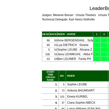
LeaderBoa
Judges: Melanie Breuer Ursula Thiebes Ursula 
Technical Delegate: Karl Heinz Nothofer
START
TIME
NO.
RIDER
CROSS/
RANK
Sophie LEUBE
1.
5
Antonia BAUMGART
2.
73
Emely KURBEL
3.
101
Clara-Sophie ABECK
4.
37
Lukas Wilhelm SÜHLING
5.
90