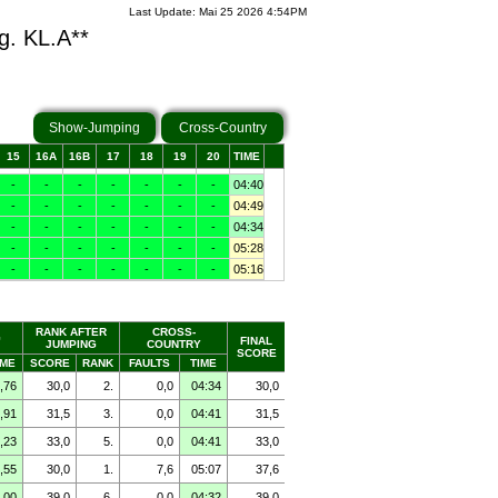
Last Update: Mai 25 2026 4:54PM
fg. KL.A**
Show-Jumping
Cross-Country
RANK AFTER
CROSS-
G
FINAL
JUMPING
COUNTRY
SCORE
IME
SCORE
RANK
FAULTS
TIME
,76
30,0
2.
0,0
04:34
30,0
,91
31,5
3.
0,0
04:41
31,5
,23
33,0
5.
0,0
04:41
33,0
,55
30,0
1.
7,6
05:07
37,6
,00
39,0
6.
0,0
04:32
39,0