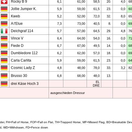
Rocky B 9
6,1
61,00
58,5
20.
4,0
68
Jollie Jumper K.
5,9
59,00
61,5
23.
0,0
60
Kweb
5,2
52,00
72,0
32.
8,0
65
A l'Elue
7,3
73,00
40,5
8.
0,0
69
Deichgraf 114
5,7
57,00
64,5
29.
4,8
76
Vince V
6,4
64,00
54,0
16.
0,0
71
Fiede D
6,7
67,00
49,5
14.
0,0
68
Dumbledore 112
6,2
62,00
57,0
18.
0,0
69
Carla Carlita
5,9
59,00
61,5
23.
0,0
64
Cosmic Lady Z
4,8
48,00
78,0
33.
3,2
82
Brusso 30
6,8
68,00
48,0
13.
EL
drei Käse Hoch 3
DRE
ausgeschieden Dressur
Rider, FH=Fall of Horse, FOF=Fall on Flat, TH=Trapped Horse, MF=Missed Flag, BD=Breakable 
fied, WD=Withdrawn, FD=Fence down