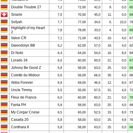
Double Trouble 27
7,2
72,00
42,0
9.
0,0
65
Sivarie
7,0
70,00
45,0
11.
0,0
69
Sofyah
7,7
77,00
34,5
6.
22,0
79
Highlight of my Heart
7,8
78,00
33,0
4.
0,0
69
2
Valon CR
7,1
71,00
43,5
10.
4,0
67
Gwendolyn BB
6,2
62,00
57,0
18.
4,0
62
Di Nobi
6,4
64,00
54,0
16.
8,0
84
Lorado 34
6,0
60,00
60,0
21.
0,0
67
Johnny Be Good Z
5,8
58,00
63,0
25.
0,0
69
Colette du Midour
5,6
56,00
66,0
30.
4,0
68
Abba Forever
6,9
69,00
46,5
12.
8,0
67
Uncle Timmy
5,5
55,00
67,5
31.
4,0
72
Fleur de France
6,0
60,00
60,0
21.
0,0
70
Fanta PH
5,8
58,00
63,0
25.
4,0
68
My Corgar Cruise
6,5
65,00
52,5
15.
8,0
73
Casalla 20
5,8
58,00
63,0
25.
4,8
76
Conthara 6
5,8
58,00
63,0
25.
0,0
68