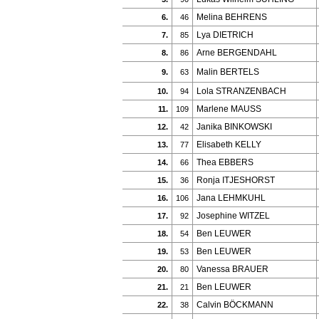
Melina BEHRENS
6.
46
Lya DIETRICH
7.
85
Arne BERGENDAHL
8.
86
Malin BERTELS
9.
63
Lola STRANZENBACH
10.
94
Marlene MAUSS
11.
109
Janika BINKOWSKI
12.
42
Elisabeth KELLY
13.
77
Thea EBBERS
14.
66
Ronja ITJESHORST
15.
36
Jana LEHMKUHL
16.
106
Josephine WITZEL
17.
92
Ben LEUWER
18.
54
Ben LEUWER
19.
53
Vanessa BRAUER
20.
80
Ben LEUWER
21.
21
Calvin BÖCKMANN
22.
38