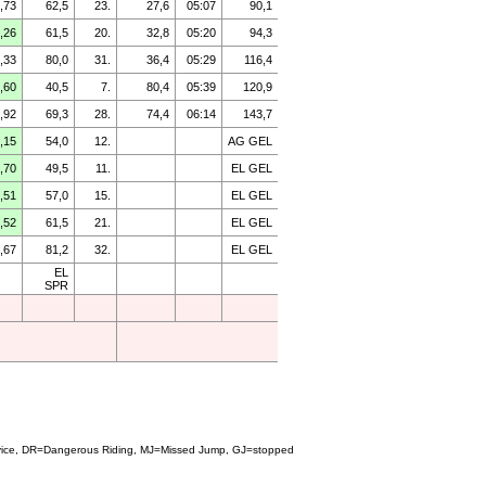
,73
62,5
23.
27,6
05:07
90,1
,26
61,5
20.
32,8
05:20
94,3
,33
80,0
31.
36,4
05:29
116,4
,60
40,5
7.
80,4
05:39
120,9
,92
69,3
28.
74,4
06:14
143,7
,15
54,0
12.
AG GEL
,70
49,5
11.
EL GEL
,51
57,0
15.
EL GEL
,52
61,5
21.
EL GEL
,67
81,2
32.
EL GEL
EL
SPR
Device, DR=Dangerous Riding, MJ=Missed Jump, GJ=stopped