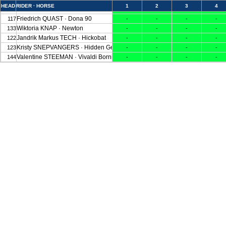
HEAD
RIDER · HORSE
1
2
3
4
Brooke SCHMID · Castinessa
111
-
-
-
-
Friedrich QUAST · Dona 90
117
-
-
-
-
Wiktoria KNAP · Newton
133
-
-
-
-
Jandrik Markus TECH · Hickobat
122
-
-
-
-
Kristy SNEPVANGERS · Hidden Gem
123
-
-
-
-
Valentine STEEMAN · Vivaldi Bornissois Z
144
-
-
-
-