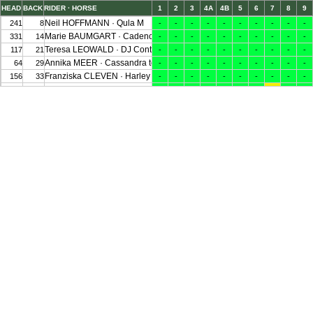
HEAD
BACK
RIDER · HORSE
1
2
3
4A
4B
5
6
7
8
9
Neil HOFFMANN · Qula M
241
8
-
-
-
-
-
-
-
-
-
-
Marie BAUMGART · Cadencia 4
331
14
-
-
-
-
-
-
-
-
-
-
Teresa LEOWALD · DJ Continus
117
21
-
-
-
-
-
-
-
-
-
-
Annika MEER · Cassandra ter Meer
64
29
-
-
-
-
-
-
-
-
-
-
Franziska CLEVEN · Harley Quinn 11
156
33
-
-
-
-
-
-
-
-
-
-
Yosefin BUSCHMANN · Cody 111
86
53
-
-
-
-
-
-
-
1r
-
-
Neil HOFFMANN · Lynnlane
203
67
-
-
-
-
-
-
-
-
-
-