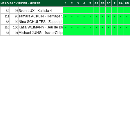
HEAD
BACK
RIDER · HORSE
1
2
3
4
5
6A
6B
6C
7
8A
8B
Ben VOGG · Dana De Beauvallon
89
96
-
-
-
-
-
-
-
-
-
-
-
Sven LUX · Kallista 4
52
97
-
-
-
-
-
-
-
-
-
-
-
Tamara ACKLIN · Heritage Stellor Laccato
111
98
-
-
-
-
-
-
-
-
-
-
-
Nina SCHULTES · Zappelphilipp 2
83
99
-
-
-
-
-
-
-
-
-
-
-
Katja WEIMANN · Jeu de Blanc W
116
100
-
-
-
-
-
-
-
-
-
-
-
Michael JUNG · fischerChipmunk FRH
37
101
-
-
-
-
-
-
-
-
-
-
-