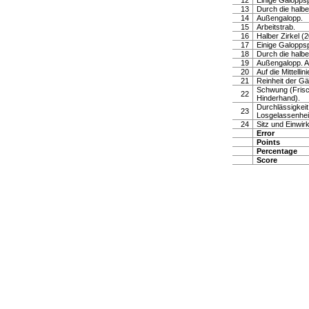
12
Einige Galopps
13
Durch die halb
14
Außengalopp.
15
Arbeitstrab.
16
Halber Zirkel (2
17
Einige Galopps
18
Durch die halb
19
Außengalopp. Ar
20
Auf die Mittell
21
Reinheit der G
Schwung (Frisc
22
Hinderhand).
Durchlässigkei
23
Losgelassenheit
24
Sitz und Einwir
Error
Points
Percentage
Score