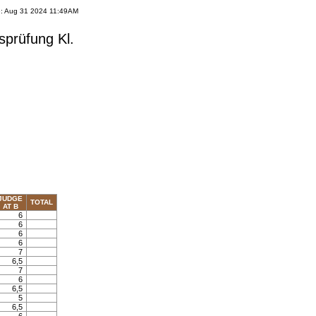
e: Aug 31 2024 11:49AM
sprüfung Kl.
JUDGE
TOTAL
AT B
6
6
6
6
7
6,5
7
6
6,5
5
6,5