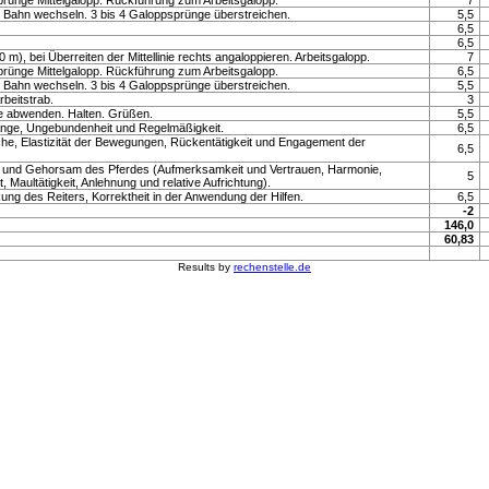
prünge Mittelgalopp. Rückführung zum Arbeitsgalopp.
7
e Bahn wechseln. 3 bis 4 Galoppsprünge überstreichen.
5,5
6,5
6,5
0 m), bei Überreiten der Mittellinie rechts angaloppieren. Arbeitsgalopp.
7
prünge Mittelgalopp. Rückführung zum Arbeitsgalopp.
6,5
e Bahn wechseln. 3 bis 4 Galoppsprünge überstreichen.
5,5
beitstrab.
3
inie abwenden. Halten. Grüßen.
5,5
änge, Ungebundenheit und Regelmäßigkeit.
6,5
he, Elastizität der Bewegungen, Rückentätigkeit und Engagement der
6,5
t und Gehorsam des Pferdes (Aufmerksamkeit und Vertrauen, Harmonie,
5
, Maultätigkeit, Anlehnung und relative Aufrichtung).
kung des Reiters, Korrektheit in der Anwendung der Hilfen.
6,5
-2
146,0
60,83
Results by
rechenstelle.de