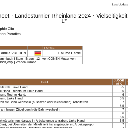
Last Updat
et · Landesturnier Rheinland 2024 · Vielseitigkeit
L*
phie Otto
Tann Paradies
HORSE
Camilla VREDEN
Call me Carrie
ammbuch | Stute | Braun | 12 | von CONEN Mutter von
ch,Willy | Vreden,Juliana
JUDGE
TEST
AT C
eitstrab. Linke Hand.
5,5
e Hand. Rechtsum.Linke Hand.
6
nern. Rechte Hand.
6
nern. Linke Hand.
6,5
urch die Bahn wechseln (aussitzen oder leichttraben). Arbeitstrab.
7
6,5
tt am langen Zügel durch die Bahn wechseln.
7
6
6,5
rückwärtsrichten, daraus im Arbeitstempo antraben. Linke Hand
6,5
0 m), bei Überreiten der Mittellinie links angaloppieren. Arbeitsgalopp.
7