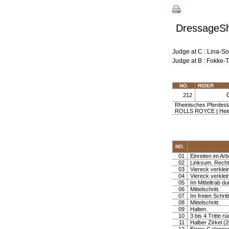
DressageShe
Judge at C : Lina-So
Judge at B : Fokke-
NO.
RIDER
212
Rheinisches Pferdest
ROLLS ROYCE | Heidri
NO.
01
Einreiten im Arb
02
Linksum. Recht
03
Viereck verklei
04
Viereck verklei
05
Im Mitteltrab d
06
Mittelschritt.
07
Im freien Schri
08
Mittelschritt.
09
Halten.
10
3 bis 4 Tritte 
11
Halber Zirkel (2