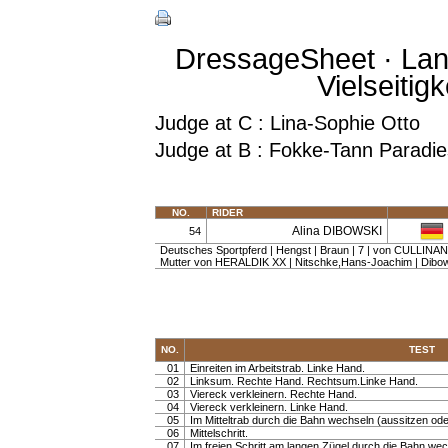
DressageSheet · Lan
Vielseitig
Judge at C : Lina-Sophie Otto
Judge at B : Fokke-Tann Paradie
NO.
RIDER
Alina DIBOWSKI
54
Deutsches Sportpferd | Hengst | Braun | 7 | von CULLI
Mutter von HERALDIK XX | Nitschke,Hans-Joachim | Dibow
NO.
TEST
01
Einreiten im Arbeitstrab. Linke Hand.
02
Linksum. Rechte Hand. Rechtsum.Linke Hand.
03
Viereck verkleinern. Rechte Hand.
04
Viereck verkleinern. Linke Hand.
05
Im Mitteltrab durch die Bahn wechseln (aussitzen oder 
06
Mittelschritt.
07
Im freien Schritt am langen Zügel durch die Bahn wec