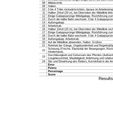
08
Mittelschritt.
09
Halten.
10
3 bis 4 Tritte rückwärtsrichten, daraus im Arbeitste
11
Halber Zirkel (20 m), bei Überreiten der Mittellinie li
12
Einige Galoppsprünge Mittelgalopp. Rückführung zum
13
Durch die halbe Bahn wechseln. 3 bis 4 Galoppsprün
14
Außengalopp.
15
Arbeitstrab.
16
Halber Zirkel (20 m), bei Überreiten der Mittellinie re
17
Einige Galoppsprünge Mittelgalopp. Rückführung zum
18
Durch die halbe Bahn wechseln. 3 bis 4 Galoppsprün
19
Außengalopp. Arbeitstrab.
20
Auf die Mittellinie abwenden. Halten. Grüßen.
21
Reinheit der Gänge, Ungebundenheit und Regelmäßig
Schwung (Frische, Elastizität der Bewegungen, Rück
22
Hinderhand).
Durchlässigkeit und Gehorsam des Pferdes (Aufmerk
23
Losgelassenheit, Maultätigkeit, Anlehnung und relative
24
Sitz und Einwirkung des Reiters, Korrektheit in der A
Error
Points
Percentage
Score
Result