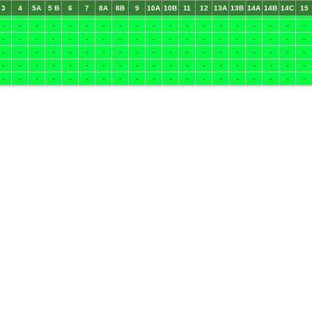
3
4
5A
5 B
6
7
8A
8B
9
10A
10B
11
12
13A
13B
14A
14B
14C
15
-
-
-
-
-
-
-
-
-
-
-
-
-
-
-
-
-
-
-
ado R
-
-
-
-
-
-
-
-
-
-
-
-
-
-
-
-
-
-
-
Cooley
-
-
-
-
-
-
-
-
-
-
-
-
-
-
-
-
-
-
-
-
-
-
-
-
-
-
-
-
-
-
-
-
-
-
-
-
-
-
garde Moi
-
-
-
-
-
-
-
-
-
-
-
-
-
-
-
-
-
-
-
-
-
-
-
-
-
-
-
-
-
-
-
-
-
-
-
-
-
-
-
-
-
-
-
-
-
-
-
-
-
-
-
-
-
-
-
-
-