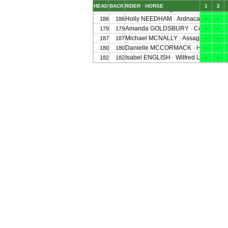
HEAD
BACK
RIDER · HORSE
1
2
Eliza BELL · Magical Touch
185
185
-
-
Holly NEEDHAM · Ardnacashel Torn
186
186
-
-
Amanda GOLDSBURY · Coolnorran 
179
179
-
-
Michael MCNALLY · Assagart Earl
187
187
-
-
Danielle MCCORMACK · Hildare Re
180
180
-
-
Isabel ENGLISH · Wilfred Lancer
182
182
-
-
Michael RYAN · Jvk Eclipse
164
164
-
-