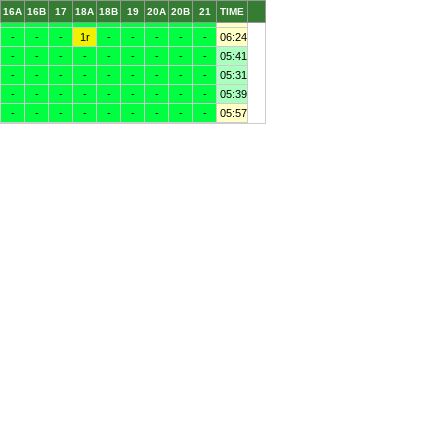
16A
16B
17
18A
18B
19
20A
20B
21
TIME
-
-
-
-
-
-
-
-
-
05:59
-
-
-
1r
-
-
-
-
-
06:24
-
-
-
-
-
-
-
-
-
05:41
-
-
-
-
-
-
-
-
-
05:31
-
-
-
-
-
-
-
-
-
05:39
-
-
-
-
-
-
-
-
-
05:57
-
-
-
-
-
-
-
-
-
05:54