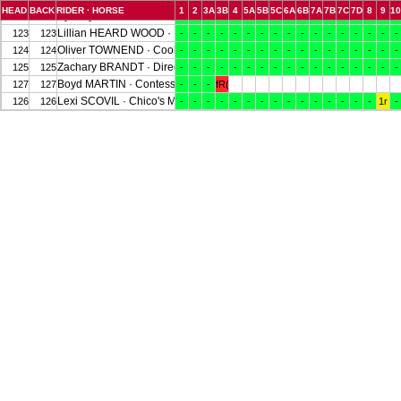
HEAD
BACK
RIDER · HORSE
1
2
3A
3B
4
5A
5B
5C
6A
6B
7A
7B
7C
7D
8
9
1
Sydney SOLOMON · Early Review Cbf
122
122
-
-
-
-
-
-
-
-
-
-
-
-
-
-
-
-
-
Lillian HEARD WOOD · LCC Barnaby
123
123
-
-
-
-
-
-
-
-
-
-
-
-
-
-
-
-
-
Oliver TOWNEND · Cooley Rosalent
124
124
-
-
-
-
-
-
-
-
-
-
-
-
-
-
-
-
-
Zachary BRANDT · Direct Advance
125
125
-
-
-
-
-
-
-
-
-
-
-
-
-
-
-
-
-
Boyd MARTIN · Contessa
127
127
-
-
-
fR(el)
Lexi SCOVIL · Chico's Man VDF Z
126
126
-
-
-
-
-
-
-
-
-
-
-
-
-
-
-
1r
-
Jennie BRANNIGAN · Twilightslastgleam
121
121
(wd)