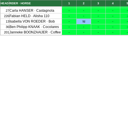
HEAD
RIDER · HORSE
1
2
3
4
Alina DIBOWSKI · Little Princess
115
-
-
-
-
-
Carla HANSER · Castagnola
27
-
-
-
-
-
Fabian HELD · Alisha 110
226
-
-
-
-
-
Isabella VON ROEDER · Bob
13
-
fd
-
-
-
Ben Philipp KNAAK · Cocolares
36
-
-
-
-
-
Janneke BOONZAAIJER · Coffee Ijs
201
-
-
-
-
-
Janneke BOONZAAIJER · Krek-Mora G
205
(wd70)
Nina SCHULTES · Zappelphilipp 2
162
(wd50)