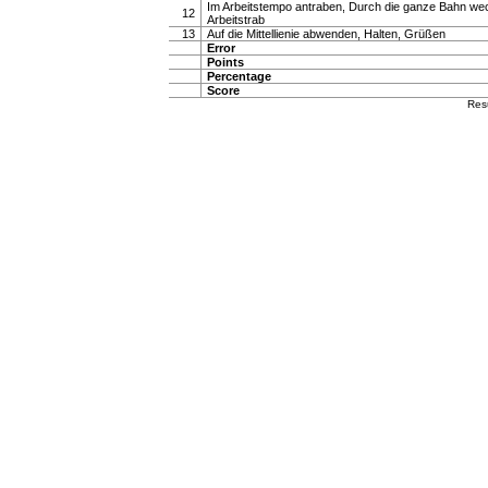
Im Arbeitstempo antraben, Durch die ganze Bahn wech
12
Arbeitstrab
13
Auf die Mittellienie abwenden, Halten, Grüßen
Error
Points
Percentage
Score
Res