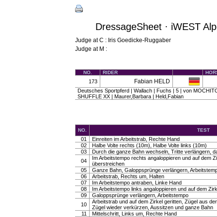
DressageSheet · iWEST Alpen
Judge at C : Iris Goedicke-Ruggaber
Judge at M :
NO.
RIDER
HOR
Fabian HELD
173
Deutsches Sportpferd | Wallach | Fuchs | 5 | von MOCHIT
SHUFFLE XX | Maurer,Barbara | Held,Fabian
NO.
TEST
01
Einreiten im Arbeitstrab, Rechte Hand
02
Halbe Volte rechts (10m), Halbe Volte links (10m)
03
Durch die ganze Bahn wechseln, Tritte verlängern, dab
Im Arbeitstempo rechts angaloppieren und auf dem Zirk
04
überstreichen
05
Ganze Bahn, Galoppsprünge verlängern, Arbeitstem
06
Arbeitstrab, Rechts um, Halten
07
Im Arbeitstempo antraben, Linke Hand
08
Im Arbeitstempo links angaloppieren und auf dem Zir
09
Galoppsprünge verlängern, Arbeitstempo
Arbeitstrab und auf dem Zirkel geritten, Zügel aus de
10
Zügel wieder verkürzen, Aussitzen und ganze Bahn
11
Mittelschritt, Links um, Rechte Hand