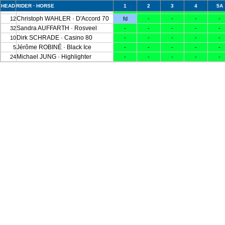
HEAD
RIDER · HORSE
1
2
3
4
5A
Alina DIBOWSKI · Barbados 26
4
-
-
-
-
-
Christoph WAHLER · D'Accord 70
12
fd
-
-
-
-
Sandra AUFFARTH · Rosveel
32
-
-
-
-
-
Dirk SCHRADE · Casino 80
10
-
-
-
-
-
Jérôme ROBINÉ · Black Ice
5
-
-
-
-
-
Michael JUNG · Highlighter
24
-
-
-
-
-