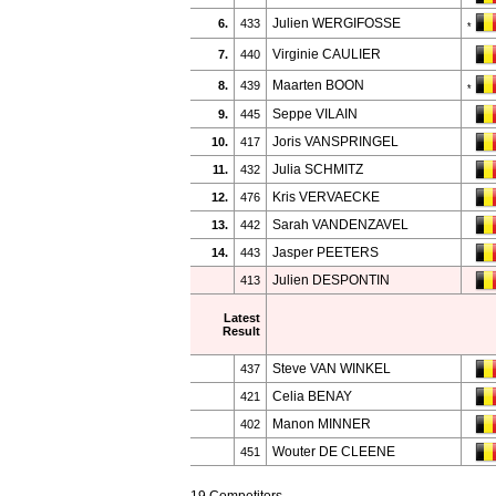
Julien WERGIFOSSE
6.
433
*
Virginie CAULIER
7.
440
Maarten BOON
8.
439
*
Seppe VILAIN
9.
445
Joris VANSPRINGEL
10.
417
Julia SCHMITZ
11.
432
Kris VERVAECKE
12.
476
Sarah VANDENZAVEL
13.
442
Jasper PEETERS
14.
443
Julien DESPONTIN
413
Latest
Result
Steve VAN WINKEL
437
Celia BENAY
421
Manon MINNER
402
Wouter DE CLEENE
451