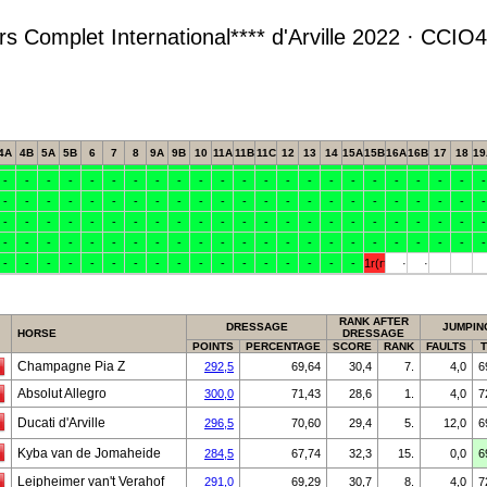
s Complet International**** d'Arville 2022 · CC
RANK AFTER
DRESSAGE
JUMPIN
HORSE
DRESSAGE
POINTS
PERCENTAGE
SCORE
RANK
FAULTS
T
Champagne Pia Z
292,5
69,64
30,4
7.
4,0
6
Absolut Allegro
300,0
71,43
28,6
1.
4,0
7
Ducati d'Arville
296,5
70,60
29,4
5.
12,0
6
Kyba van de Jomaheide
284,5
67,74
32,3
15.
0,0
6
Leipheimer van't Verahof
291,0
69,29
30,7
8.
4,0
7