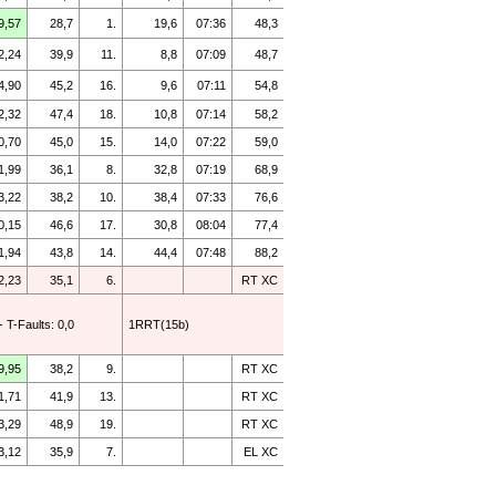
9,57
28,7
1.
19,6
07:36
48,3
2,24
39,9
11.
8,8
07:09
48,7
4,90
45,2
16.
9,6
07:11
54,8
2,32
47,4
18.
10,8
07:14
58,2
0,70
45,0
15.
14,0
07:22
59,0
1,99
36,1
8.
32,8
07:19
68,9
3,22
38,2
10.
38,4
07:33
76,6
0,15
46,6
17.
30,8
08:04
77,4
1,94
43,8
14.
44,4
07:48
88,2
2,23
35,1
6.
RT XC
- T-Faults: 0,0
1RRT(15b)
9,95
38,2
9.
RT XC
1,71
41,9
13.
RT XC
3,29
48,9
19.
RT XC
3,12
35,9
7.
EL XC