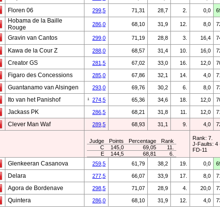
Floren 06
299,5
71,31
28,7
2.
0,0
6
Hobama de la Baille
286,0
68,10
31,9
12.
8,0
7
Rouge
Gravin van Cantos
299,0
71,19
28,8
3.
16,4
7
Kawa de la Cour Z
288,0
68,57
31,4
10.
16,0
7
Creator GS
281,5
67,02
33,0
16.
12,0
7
Figaro des Concessions
285,0
67,86
32,1
14.
4,0
7
Guantanamo van Alsingen
293,0
69,76
30,2
6.
8,0
7
Ito van het Panishof
¹
274,5
65,36
34,6
18.
12,0
7
Jackass PK
286,5
68,21
31,8
11.
12,0
7
Clever Man Waf
289,5
68,93
31,1
9.
4,0
7
Rank: 7.
Judge
Points
Percentage
Rank
J-Faults: 4 
C
145,0
69,05
11.
FD-11
E
144,5
68,81
6.
Glenkeeran Casanova
259,5
61,79
38,2
19.
0,0
6
Delara
277,5
66,07
33,9
17.
8,0
7
Agora de Bordenave
298,5
71,07
28,9
4.
20,0
7
Quintera
286,0
68,10
31,9
12.
4,0
7