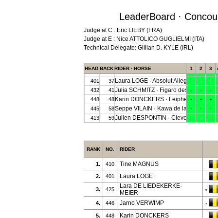
LeaderBoard · Concour
Judge at C : Eric LIEBY (FRA)
Judge at E : Nice ATTOLICO GUGLIELMI (ITA)
Technical Delegate: Gillian D. KYLE (IRL)
RANK
NO.
RIDER
Tine MAGNUS
1.
410
Laura LOGE
2.
401
Lara DE LIEDEKERKE-
3.
425
*
MEIER
Jarno VERWIMP
4.
446
*
Karin DONCKERS
5.
448