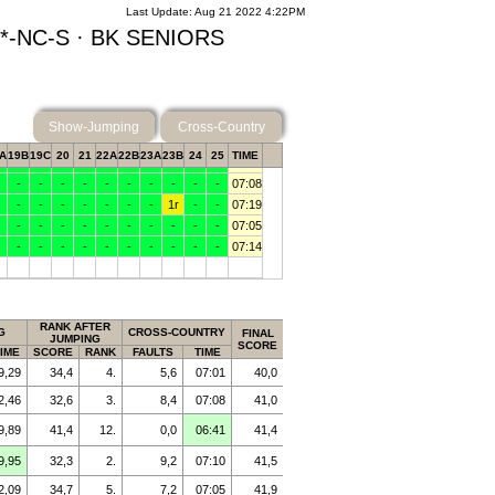
Last Update: Aug 21 2022 4:22PM
IO4*-NC-S · BK SENIORS
Show-Jumping
Cross-Country
RANK AFTER
G
CROSS-COUNTRY
FINAL
JUMPING
SCORE
IME
SCORE
RANK
FAULTS
TIME
9,29
34,4
4.
5,6
07:01
40,0
2,46
32,6
3.
8,4
07:08
41,0
9,89
41,4
12.
0,0
06:41
41,4
9,95
32,3
2.
9,2
07:10
41,5
2,09
34,7
5.
7,2
07:05
41,9