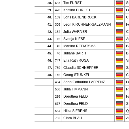
Tim FÜRST
S
38.
637
Kristina EHRLICH
L
39.
428
Loris BARENBROCK
C
40.
189
Leon KIRCHNER-SALZMANN
F
41.
305
Julia WARNER
C
42.
154
Svenja KIESE
A
43.
16
Martina REEMTSMA
B
44.
49
Juliane BARTH
B
45.
40
Ella Ruth ROGA
V
46.
747
Claudia SCHNEPPER
S
47.
759
Georg STÜNKEL
C
48.
146
Anna Catharina LAFRENZ
L
464
Julia TIMMANN
R
586
Dorothea FELD
F
295
Dorothea FELD
S
617
Hilka SIEBENS
Q
564
Clara BLAU
A
762