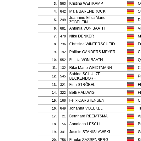
Kristina WEITKAMP
Q
3.
563
Maja BARENBROCK
S
4.
642
Jeannine Elisa Marie
D
5.
249
ZÖBELEIN
Antonia VON BAATH
V
6.
681
Nike DENKER
M
7.
478
Christina WINTERSCHEID
F
8.
736
Philine GANDERS MEYER
C
9.
192
Felicia VON BAATH
Q
10.
552
Rike Marie WEIDTMANN
C
11.
132
Sabine SCHULZE
P
12.
545
BECKENDORF
Finn STRÖBEL
F
13.
321
Betti HALLWIG
F
14.
322
Felix CARSTENSEN
C
15.
168
Johanna VOELKEL
T
16.
649
Bernhard REEMTSMA
A
17.
21
Annalena LESCH
B
18.
56
Jasmin STANISLAWSKI
G
19.
341
Frauke SASSENBERG
K
20.
756