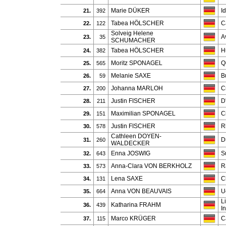
Marie DÜKER
I
21.
392
Tabea HÖLSCHER
C
22.
122
Solveig Helene
A
23.
35
SCHUMACHER
Tabea HÖLSCHER
H
24.
382
Moritz SPONAGEL
Q
25.
565
Melanie SAXE
B
26.
59
Johanna MARLOH
C
27.
200
Justin FISCHER
D
28.
211
Maximilian SPONAGEL
C
29.
151
Justin FISCHER
R
30.
578
Cathleen DOYEN-
D
31.
260
WALDECKER
Enna JOSWIG
S
32.
643
Anna-Clara VON BERKHOLZ
R
33.
573
Lena SAXE
C
34.
131
Anna VON BEAUVAIS
U
35.
664
L
Katharina FRAHM
36.
439
I
Marco KRÜGER
C
37.
115