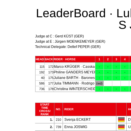
LeaderBoard · Lu
S 
Judge at C : Gerd KÜST (GER)
Judge at E : Jürgen MOENKEMEYER (GER)
Technical Delegate: Detlef PEPER (GER)
START
TIME
NO.
RIDER
H
CROSS/
RANK
Svenja ECKERT
D
1.
210
Enna JOSWIG
U
2.
739