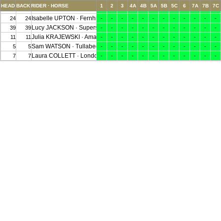
HEAD
BACK
RIDER · HORSE
1
2
3
4A
4B
5A
5B
5C
6
7A
7B
7C
William LEVETT · Shannondale Titan
19
19
-
-
-
-
-
-
-
-
-
-
-
-
Isabelle UPTON · Fernhill Rockstar
24
24
-
-
-
-
-
-
-
-
-
-
-
-
Lucy JACKSON · Superstition
39
39
-
-
-
-
-
-
-
-
-
-
-
-
Julia KRAJEWSKI · Amande de b'Néville
11
11
-
-
-
-
-
-
-
-
-
-
-
-
Sam WATSON · Tullabeg Flamenco
5
5
-
-
-
-
-
-
-
-
-
-
-
-
Laura COLLETT · London 52
7
7
-
-
-
-
-
-
-
-
-
-
-
-
Oliver TOWNEND · Ulises
1
1
(wd31)
Ludwig SVENNERSTÅL · Stinger
21
21
(wd31)
Christopher BURTON · Lawtown Chloe
10
10
(wd31)