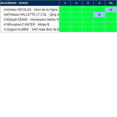
HEAD
RIDER · HORSE
1
2
3
4
5A
Tim PRICE · Cekatinka
456
-
-
-
-
-
Astier NICOLAS · Vinci de la Vigne
443
-
-
-
-
fd
Thibaut VALLETTE LT COL · Qing du Briot ENE HN
459
-
-
-
fd
-
Sarah ENNIS · Horseware Stellor Rebound
478
-
-
-
-
-
Rosalind CANTER · Allstar B
473
-
-
-
-
-
Ingrid KLIMKE · SAP Hale Bob OLD
471
-
-
-
-
-
Victoria SCOTT · Valtho des Peupliers
416
(wd70)
Anna FRESKGÅRD · Box Qutie
435
(wd70)