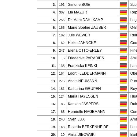
Simone BOIE
Sco
3.
191
Lia MAZUR
Rep
4.
307
Dr. Marc DAHLKAMP
Lege
5.
256
Marie Sophie ZAUBER
Q-B
6.
168
Jule WEWER
Ruli
7.
182
Heike JAHNCKE
Coc
8.
62
Elena OTTO-ERLEY
Fin
9.
247
Friederike PARADIES
Ami
10.
5
Franziska KEINKI
Lan
11.
135
Loort FLEDDERMANN
Obe
12.
164
Anais NEUMANN
Pum
13.
276
Katharina GRUPEN
Roy
14.
181
Maria HAYESSEN
Hua
15.
124
Karsten JASPERS
Duk
16.
85
Henriette HAGEMANN
Con
17.
65
Sven LUX
Ame
18.
248
Ricarda BERKENHEIDE
Lou
19.
143
Alina DIBOWSKI
Bar
20.
10