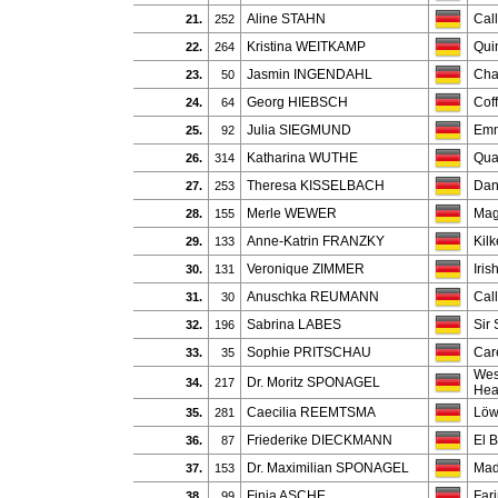
Aline STAHN
Cal
21.
252
Kristina WEITKAMP
Qui
22.
264
Jasmin INGENDAHL
Cha
23.
50
Georg HIEBSCH
Coff
24.
64
Julia SIEGMUND
Emm
25.
92
Katharina WUTHE
Qua
26.
314
Theresa KISSELBACH
Dan
27.
253
Merle WEWER
Mag
28.
155
Anne-Katrin FRANZKY
Kil
29.
133
Veronique ZIMMER
Iris
30.
131
Anuschka REUMANN
Call
31.
30
Sabrina LABES
Sir 
32.
196
Sophie PRITSCHAU
Car
33.
35
Wes
Dr. Moritz SPONAGEL
34.
217
Hea
Caecilia REEMTSMA
Löw
35.
281
Friederike DIECKMANN
El 
36.
87
Dr. Maximilian SPONAGEL
Mad
37.
153
Finja ASCHE
Far
38.
99