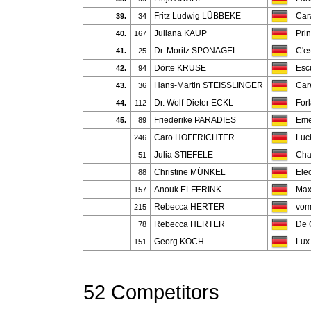
Fritz Ludwig LÜBBEKE
Car
39.
34
Juliana KAUP
Pri
40.
167
Dr. Moritz SPONAGEL
C'es
41.
25
Dörte KRUSE
Esc
42.
94
Hans-Martin STEISSLINGER
Car
43.
36
Dr. Wolf-Dieter ECKL
Forl
44.
112
Friederike PARADIES
Eme
45.
89
Caro HOFFRICHTER
Luc
246
Julia STIEFELE
Chat
51
Christine MÜNKEL
Ele
88
Anouk ELFERINK
Max
157
Rebecca HERTER
vom
215
Rebecca HERTER
De 
78
Georg KOCH
Lux
151
52 Competitors