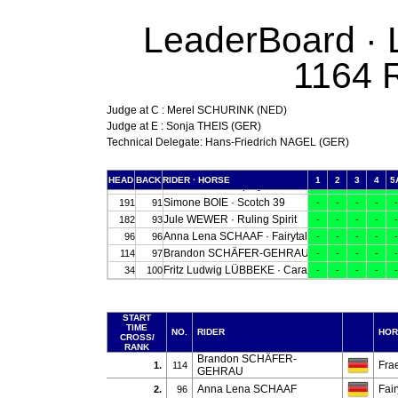
LeaderBoard · 
1164 
Judge at C : Merel SCHURINK (NED)
Judge at E : Sonja THEIS (GER)
Technical Delegate: Hans-Friedrich NAGEL (GER)
START
TIME
NO.
RIDER
HOR
CROSS/
RANK
Brandon SCHÄFER-
Fra
1.
114
GEHRAU
Anna Lena SCHAAF
Fair
2.
96