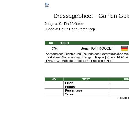
DressageSheet · Gahlen Gelän
Judge at C : Ralf Brücker
Judge at E : Dr. Hans Peter Karp
NO.
RIDER
Jens HOFFROGGE
376
Verband der Züchter und Freunde des Ostpreußischen Wa
Trakehner Abstammung | Hengst | Rappe | 7 | von POKER 
LAMARC | Mencke, Friedhelm | Freiberger Hof
NO.
TEST
JUD
Error
Points
Percentage
Score
Results