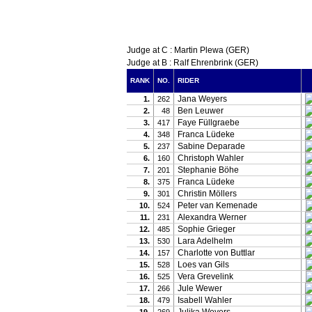
Judge at C : Martin Plewa (GER)
Judge at B : Ralf Ehrenbrink (GER)
RANK
NO.
RIDER
Jana Weyers
1.
262
Ben Leuwer
2.
48
Faye Füllgraebe
3.
417
Franca Lüdeke
4.
348
Sabine Deparade
5.
237
Christoph Wahler
6.
160
Stephanie Böhe
7.
201
Franca Lüdeke
8.
375
Christin Möllers
9.
301
Peter van Kemenade
10.
524
Alexandra Werner
11.
231
Sophie Grieger
12.
485
Lara Adelhelm
13.
530
Charlotte von Buttlar
14.
157
Loes van Gils
15.
528
Vera Grevelink
16.
525
Jule Wewer
17.
266
Isabell Wahler
18.
479