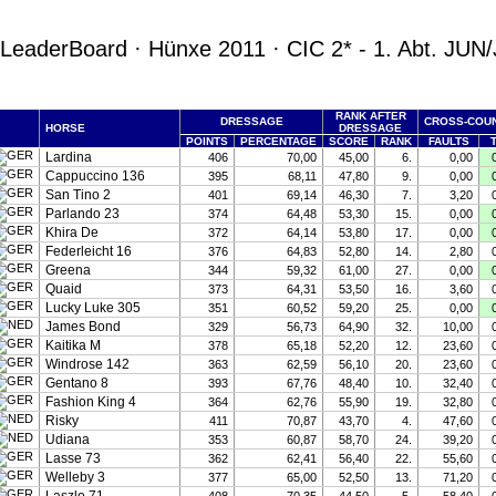
LeaderBoard · Hünxe 2011 · CIC 2* - 1. Abt. JUN
RANK AFTER
DRESSAGE
CROSS-COU
HORSE
DRESSAGE
POINTS
PERCENTAGE
SCORE
RANK
FAULTS
Lardina
406
70,00
45,00
6.
0,00
Cappuccino 136
395
68,11
47,80
9.
0,00
San Tino 2
401
69,14
46,30
7.
3,20
Parlando 23
374
64,48
53,30
15.
0,00
Khira De
372
64,14
53,80
17.
0,00
Federleicht 16
376
64,83
52,80
14.
2,80
Greena
344
59,32
61,00
27.
0,00
Quaid
373
64,31
53,50
16.
3,60
Lucky Luke 305
351
60,52
59,20
25.
0,00
James Bond
329
56,73
64,90
32.
10,00
Kaitika M
378
65,18
52,20
12.
23,60
Windrose 142
363
62,59
56,10
20.
23,60
Gentano 8
393
67,76
48,40
10.
32,40
Fashion King 4
364
62,76
55,90
19.
32,80
Risky
411
70,87
43,70
4.
47,60
Udiana
353
60,87
58,70
24.
39,20
Lasse 73
362
62,41
56,40
22.
55,60
Welleby 3
377
65,00
52,50
13.
71,20