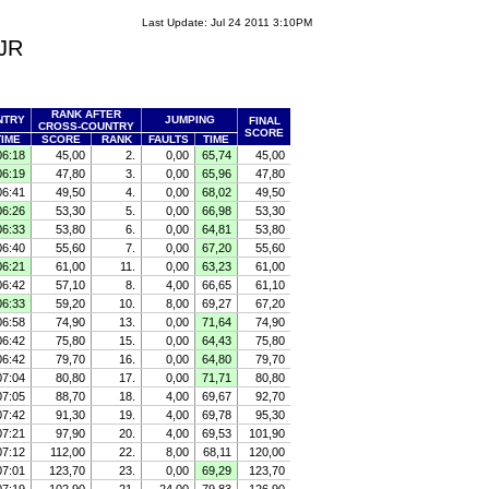
Last Update: Jul 24 2011 3:10PM
/JR
RANK AFTER
NTRY
JUMPING
FINAL
CROSS-COUNTRY
SCORE
TIME
SCORE
RANK
FAULTS
TIME
06:18
45,00
2.
0,00
65,74
45,00
06:19
47,80
3.
0,00
65,96
47,80
06:41
49,50
4.
0,00
68,02
49,50
06:26
53,30
5.
0,00
66,98
53,30
06:33
53,80
6.
0,00
64,81
53,80
06:40
55,60
7.
0,00
67,20
55,60
06:21
61,00
11.
0,00
63,23
61,00
06:42
57,10
8.
4,00
66,65
61,10
06:33
59,20
10.
8,00
69,27
67,20
06:58
74,90
13.
0,00
71,64
74,90
06:42
75,80
15.
0,00
64,43
75,80
06:42
79,70
16.
0,00
64,80
79,70
07:04
80,80
17.
0,00
71,71
80,80
07:05
88,70
18.
4,00
69,67
92,70
07:42
91,30
19.
4,00
69,78
95,30
07:21
97,90
20.
4,00
69,53
101,90
07:12
112,00
22.
8,00
68,11
120,00
07:01
123,70
23.
0,00
69,29
123,70