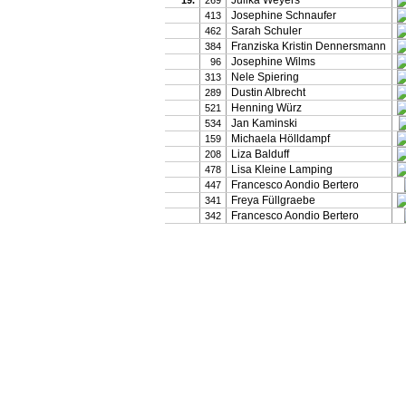
Julika Weyers
19.
269
Josephine Schnaufer
413
Sarah Schuler
462
Franziska Kristin Dennersmann
384
Josephine Wilms
96
Nele Spiering
313
Dustin Albrecht
289
Henning Würz
521
Jan Kaminski
534
Michaela Hölldampf
159
Liza Balduff
208
Lisa Kleine Lamping
478
Francesco Aondio Bertero
447
Freya Füllgraebe
341
Francesco Aondio Bertero
342