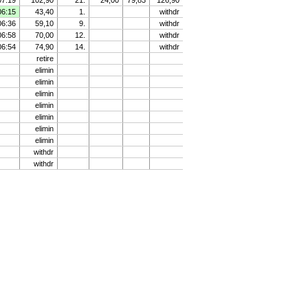
07:19
102,90
21.
24,00
79,83
126,90
06:15
43,40
1.
withdr
06:36
59,10
9.
withdr
06:58
70,00
12.
withdr
06:54
74,90
14.
withdr
retire
elimin
elimin
elimin
elimin
elimin
elimin
elimin
withdr
withdr