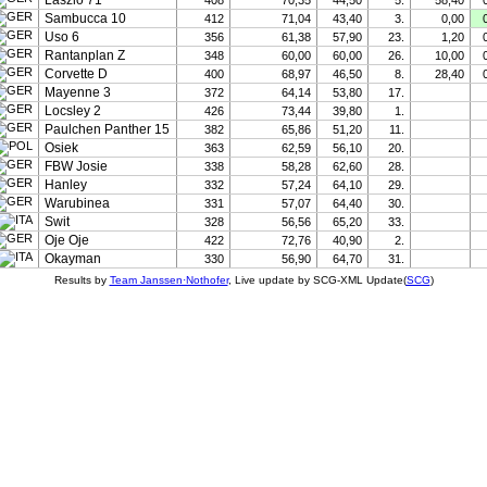
Laszlo 71
408
70,35
44,50
5.
58,40
Sambucca 10
412
71,04
43,40
3.
0,00
Uso 6
356
61,38
57,90
23.
1,20
Rantanplan Z
348
60,00
60,00
26.
10,00
Corvette D
400
68,97
46,50
8.
28,40
Mayenne 3
372
64,14
53,80
17.
Locsley 2
426
73,44
39,80
1.
Paulchen Panther 15
382
65,86
51,20
11.
Osiek
363
62,59
56,10
20.
FBW Josie
338
58,28
62,60
28.
Hanley
332
57,24
64,10
29.
Warubinea
331
57,07
64,40
30.
Swit
328
56,56
65,20
33.
Oje Oje
422
72,76
40,90
2.
Okayman
330
56,90
64,70
31.
Results by
Team Janssen·Nothofer
, Live update by SCG-XML Update(
SCG
)