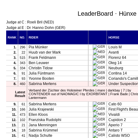
LeaderBoard · Hünxe 2
Judge at C : Roeli Bril (NED)
Judge at E : Dr. Hanno Dohn (GER)
RANK
NO.
RIDER
HORSE
Pia Münker
Louis M
1.
296
Huub van der Mark
Avanti
2.
22
Frank Feldmann
Florenz 64
3.
515
Ben Leuwer
Oleg 14
4.
343
Christin Tidow
Neuburg
5.
334
Julia Füntmann
Contina 14
6.
91
Yvonne Booten
Coriando's Camil
7.
93
Sabrina Mertens
Under Suspectio
8.
460
Verband der Züchter des Holsteiner Pferdes | mare | darkbay | 7 | by
Latest
CONTENDER out of NAOMAGIC I by EXORBITANT | Frank Bade | Chris
Result
Lantermann
Sabrina Mertens
Cato 60
9.
61
Julia Krajewski
First Flight's Beau
10.
166
Ellen Kloos
Vivaldi
11.
473
Franziska Rudolphi
Cupidon 2
12.
102
Jana Menningen
Aperio 7
13.
21
Sabrina Krümmel
Antaro T
14.
18
Nadja Schulte
Calisto WSO
15.
41