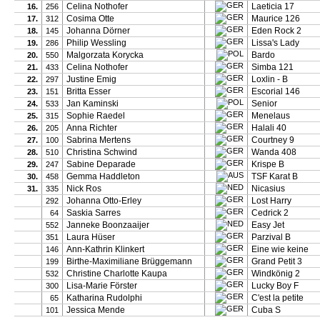
Celina Nothofer
Laeticia 17
16.
256
Cosima Otte
Maurice 126
17.
312
Johanna Dörner
Eden Rock 2
18.
145
Philip Wessling
Lissa's Lady
19.
286
Malgorzata Korycka
Bardo
20.
550
Celina Nothofer
Simba 121
21.
433
Justine Emig
Loxlin - B
22.
297
Britta Esser
Escorial 146
23.
151
Jan Kaminski
Senior
24.
533
Sophie Raedel
Menelaus
25.
315
Anna Richter
Halali 40
26.
205
Sabrina Mertens
Courtney 9
27.
100
Christina Schwind
Wanda 408
28.
510
Sabine Deparade
Krispe B
29.
247
Gemma Haddleton
TSF Karat B
30.
458
Nick Ros
Nicasius
31.
335
Johanna Otto-Erley
Lost Harry
292
Saskia Sarres
Cedrick 2
64
Janneke Boonzaaijer
Easy Jet
552
Laura Hüser
Parzival B
351
Ann-Kathrin Klinkert
Eine wie keine
146
Birthe-Maximiliane Brüggemann
Grand Petit 3
199
Christine Charlotte Kaupa
Windkönig 2
532
Lisa-Marie Förster
Lucky Boy F
300
Katharina Rudolphi
C'est la petite
65
Jessica Mende
Cuba S
101